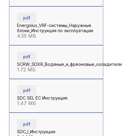
pdf
Energolux_VRF-системы_Наружные
блоки_Инструкция по эксплуатации
4.55 МБ
pdf
SCRW_SDXR_Водяные_и_фреоновые_охладители
1.72 МБ
pdf
SDC SEL EC Инструкция
1.47 МБ
pdf
SDC_I_Инструкция