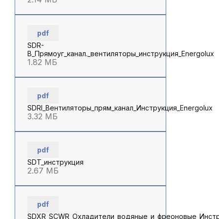
pdf
SDR-
B_Прямоуг_канал._вентиляторы_инструкция_Energolux
1.82 МБ
pdf
SDRI_Вентиляторы_прям_канал_Инструкция_Energolux
3.32 МБ
pdf
SDT_инструкция
2.67 МБ
pdf
SDXR_SCWR_Охладители_водяные_и_фреоновые_Инстру