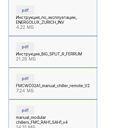
pdf
Инструкция_по_эксплуатации_
ENERGOLUX_ZURICH_INV
4.22 МБ
pdf
Инструкция_BIG_SPLIT_R_FERRUM
21.28 МБ
pdf
FMCWC02A1_manual_chiller_remote_V2
7.24 МБ
pdf
manual_modular
chillers_FMC_RAH1_SAH1_v4
14.31 МБ