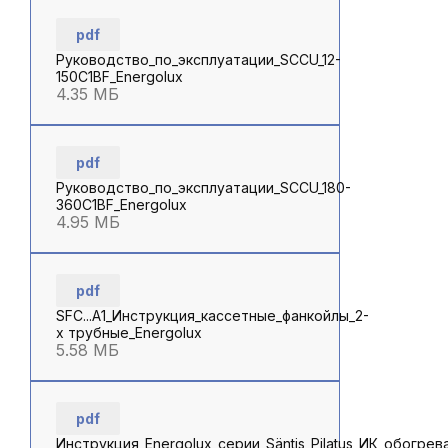
pdf
Руководство_по_эксплуатации_SCCU_12-
150С1BF_Energolux
4.35 МБ
pdf
Руководство_по_эксплуатации_SCCU_180-
360С1BF_Energolux
4.95 МБ
pdf
SFC...A1_Инструкция_кассетные_фанкойлы_2-
х трубные_Energolux
5.58 МБ
pdf
Инструкция_Energolux_серии_Säntis_Pilatus_ИК_обогрев