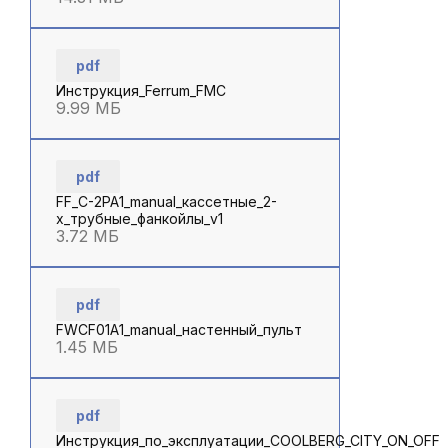
pdf
Инструкция_Ferrum_FMC
9.99 МБ
pdf
FF_С-2PA1_manual_кассетные_2-
х_трубные_фанкойлы_v1
3.72 МБ
pdf
FWCF01A1_manual_настенный_пульт
1.45 МБ
pdf
Инструкция_по_эксплуатации_COOLBERG_CITY_ON_OFF