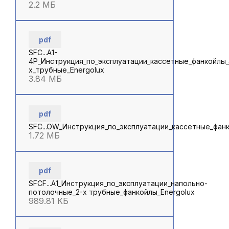
2.2 МБ
pdf
SFC...A1-
4P_Инструкция_по_эксплуатации_кассетные_фанкойлы_
х_трубные_Energolux
3.84 МБ
pdf
SFC...OW_Инструкция_по_эксплуатации_кассетные_фан
1.72 МБ
pdf
SFCF...A1_Инструкция_по_эксплуатации_напольно-
потолочные_2-х трубные_фанкойлы_Energolux
989.81 КБ