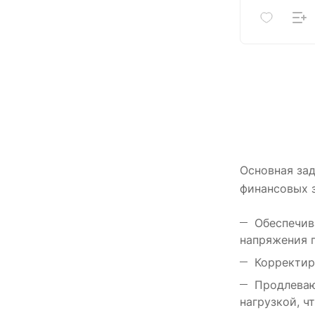
Основная за
финансовых з
Обеспечив
напряжения п
Корректир
Продлеваю
нагрузкой, ч