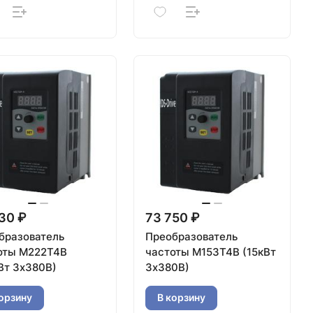
30 ₽
73 750 ₽
бразователь
Преобразователь
оты M222T4B
частоты M153T4B (15кВт
Вт 3х380В)
3х380В)
орзину
В корзину