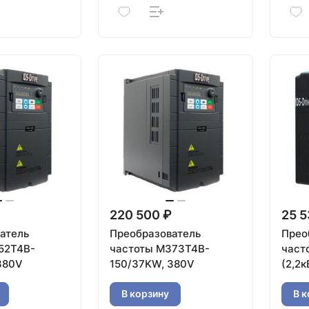
220 500 ₽
25 5
атель
Преобразователь
Прео
52T4B-
частоты M373T4B-
част
 380V
150/37KW, 380V
(2,2к
В корзину
В к