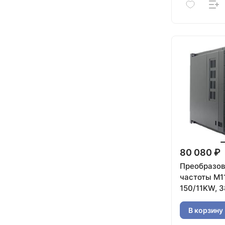
80 080 ₽
Преобразов
частоты M1
150/11KW, 
В корзину