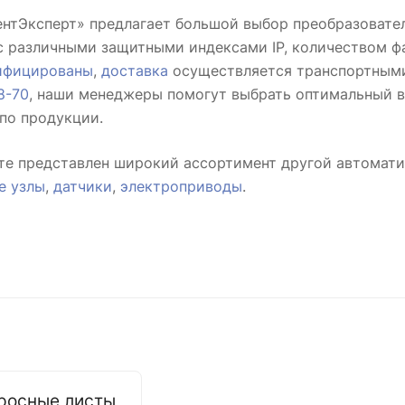
ентЭксперт» предлагает большой выбор преобразовате
с различными защитными индексами IP, количеством ф
ифицированы
,
доставка
осуществляется транспортными 
8-70
, наши менеджеры помогут выбрать оптимальный в
по продукции.
йте представлен широкий ассортимент другой автомати
е узлы
,
датчики
,
электроприводы
.
росные листы