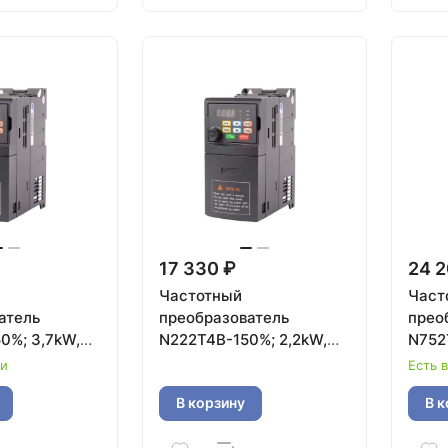
17 330 ₽
24 2
Частотный
Част
атель
преобразователь
прео
0%; 3,7kW,
N222T4B-150%; 2,2kW,
N752
380V
380V
ии
Есть 
В корзину
В к