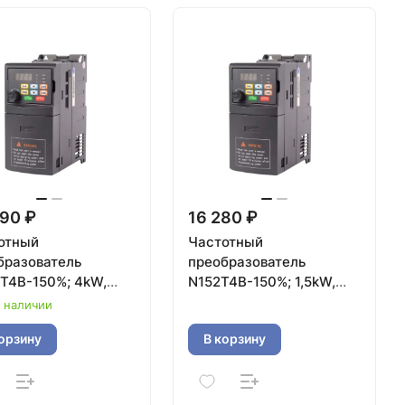
90 ₽
16 280 ₽
отный
Частотный
бразователь
преобразователь
T4B-150%; 4kW,
N152T4B-150%; 1,5kW,
380V
в наличии
орзину
В корзину