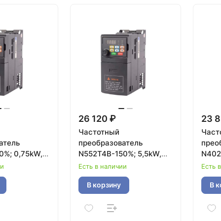
26 120 ₽
23 8
Частотный
Част
атель
преобразователь
прео
0%; 0,75kW,
N552T4B-150%; 5,5kW,
N402
380V
380V
ии
Есть в наличии
Есть 
В корзину
В к