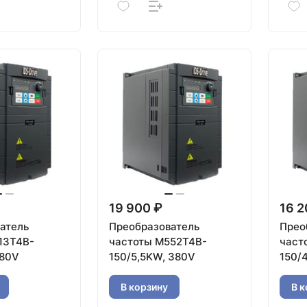
19 900 ₽
16 2
атель
Преобразователь
Прео
13T4B-
частоты M552T4B-
част
380V
150/5,5KW, 380V
150/
В корзину
В к