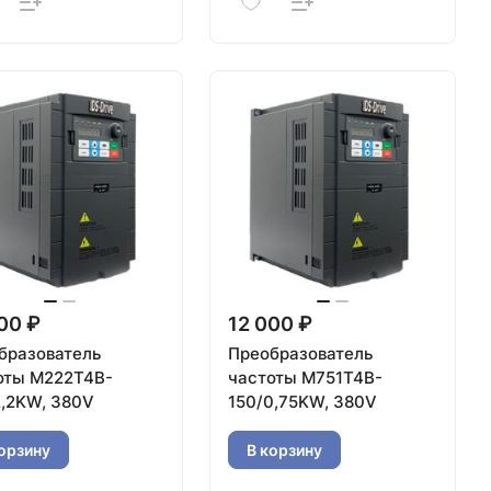
00 ₽
12 000 ₽
бразователь
Преобразователь
оты M222T4B-
частоты M751T4B-
2,2KW, 380V
150/0,75KW, 380V
орзину
В корзину