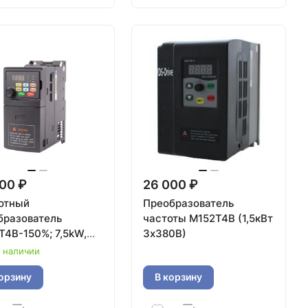
00 ₽
26 000 ₽
отный
Преобразователь
бразователь
частоты M152T4B (1,5кВт
T4B-150%; 7,5kW,
3х380В)
в наличии
орзину
В корзину