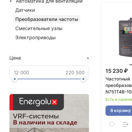
Автоматика для вентиляции
Датчики
Преобразователи частоты
Смесительные узлы
Электроприводы
Цена
15 230 ₽
Частотный
преобразов
N751T4B-15
380V
Есть в налич
В корзину