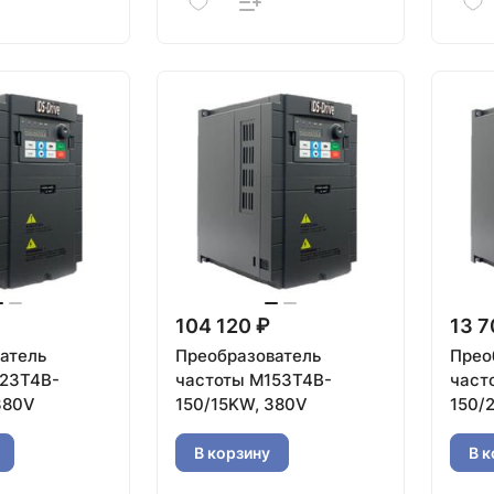
104 120 ₽
13 7
атель
Преобразователь
Прео
23T4B-
частоты M153T4B-
част
380V
150/15KW, 380V
150/
В корзину
В к