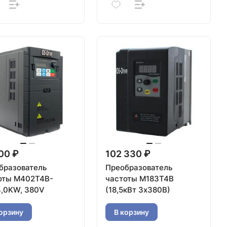
00 ₽
102 330 ₽
бразователь
Преобразователь
оты M402T4B-
частоты M183T4B
4,0KW, 380V
(18,5кВт 3х380В)
орзину
В корзину