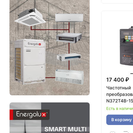
17 400 ₽
Частотный
преобразов
N372T4B-15
380V
Есть в налич
В корзину