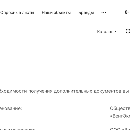
8-
Опросные листы
Наши объекты
Бренды
Каталог
обходимости получения дополнительных документов вы
енование:
Обществ
«ВентЭк
 наименование:
ООО «Ве