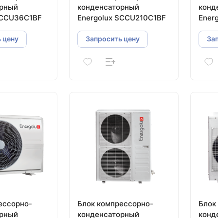
орный
конденсаторный
конд
SCCU36C1BF
Energolux SCCU210C1BF
Ener
 цену
Запросить цену
За
ессорно-
Блок компрессорно-
Блок
орный
конденсаторный
конд