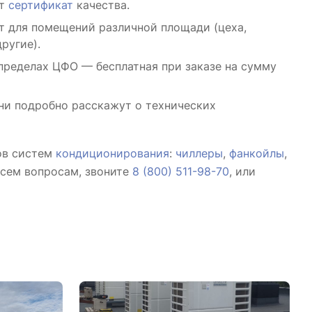
ют
сертификат
качества.
т для помещений различной площади (цеха,
ругие).
пределах ЦФО — бесплатная при заказе на сумму
и подробно расскажут о технических
ов систем
кондиционирования
:
чиллеры
,
фанкойлы
,
всем вопросам, звоните
8 (800) 511-98-70
, или