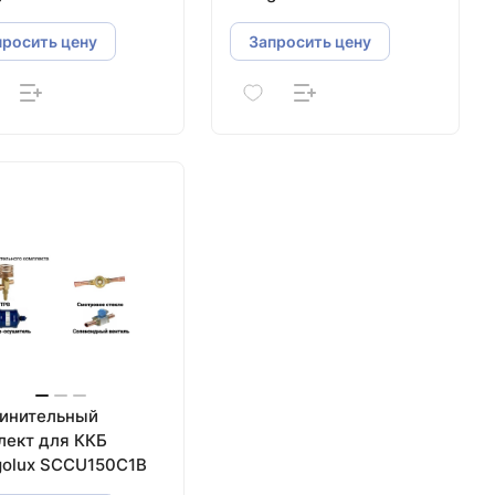
просить цену
Запросить цену
инительный
лект для ККБ
golux SCCU150C1B