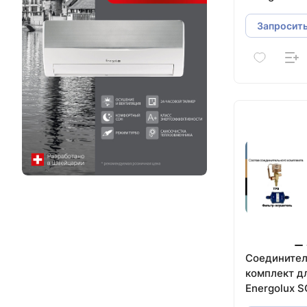
Запросить
Соедините
комплект д
Energolux 