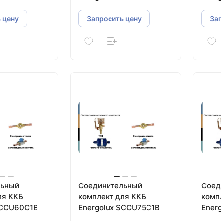
 цену
Запросить цену
За
льный
Соединительный
Соед
ля ККБ
комплект для ККБ
комп
SCCU60C1B
Energolux SCCU75C1B
Ener