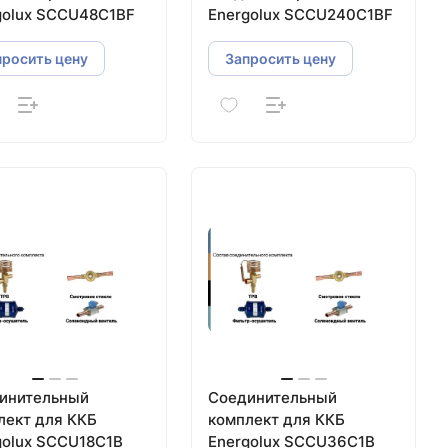
golux SCCU48C1BF
Energolux SCCU240C1BF
просить цену
Запросить цену
инительный
Соединительный
лект для ККБ
комплект для ККБ
golux SCCU18C1B
Energolux SCCU36C1B