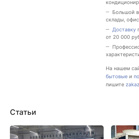
кондициони
Большой в
склады, офис
Доставку
п
от 20 000 ру
Профессио
характеристи
На нашем са
бытовые
и
п
пишите
zaka
Статьи