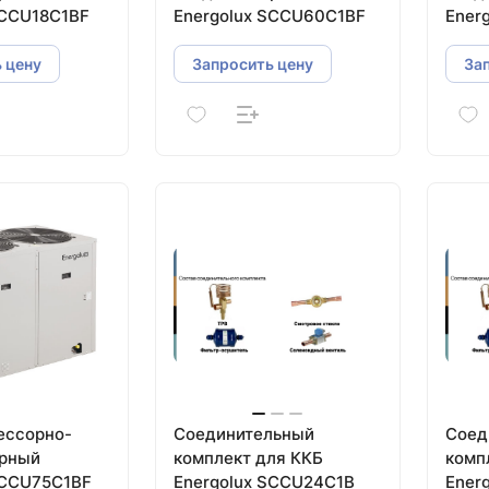
SCCU18C1BF
Energolux SCCU60C1BF
Ener
 цену
Запросить цену
За
ессорно-
Соединительный
Соед
орный
комплект для ККБ
комп
SCCU75C1BF
Energolux SCCU24C1B
Ener