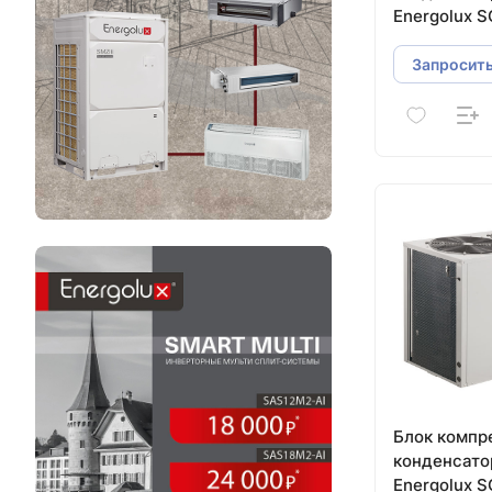
Energolux 
Запросить
Блок компр
конденсат
Energolux 