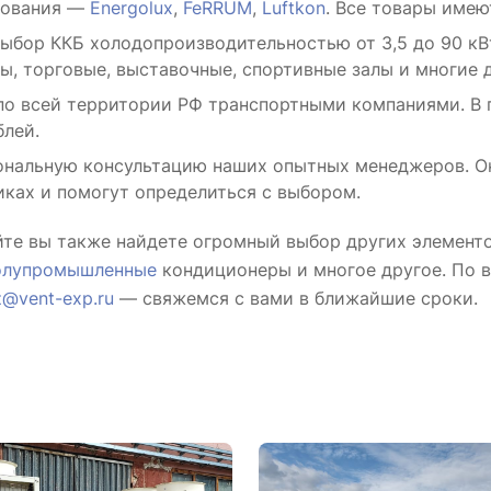
рования —
Energolux
,
FeRRUM
,
Luftkon
. Все товары име
ыбор ККБ холодопроизводительностью от 3,5 до 90 кВ
ы, торговые, выставочные, спортивные залы и многие д
о всей территории РФ транспортными компаниями. В 
блей.
нальную консультацию наших опытных менеджеров. Он
ках и помогут определиться с выбором.
йте вы также найдете огромный выбор других элемент
олупромышленные
кондиционеры и многое другое. По 
z@vent-exp.ru
— свяжемся с вами в ближайшие сроки.