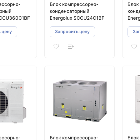
ессорно-
Блок компрессорно-
Блок
орный
конденсаторный
конд
SCCU360C1BF
Energolux SCCU24C1BF
Ener
 цену
Запросить цену
За
ессорно-
Блок компрессорно-
Блок