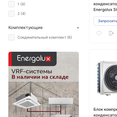
конденсат
1 (
9
)
Energolux 
2 (
4
)
Запросить
Комплектующие
Соединительный комплект (
6
)
Блок компр
конденсат