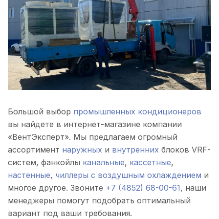
Большой выбор
промышленных кондиционеров
вы найдете в интернет-магазине компании
«ВентЭксперт». Мы предлагаем огромный
ассортимент
наружных
и
внутренних
блоков VRF-
систем, фанкойлы
канальные
,
кассетные
,
настенные
,
чиллеры с воздушным охлаждением
и
многое другое. Звоните
+7 (4852) 68-00-61
, наши
менеджеры помогут подобрать оптимальный
вариант под ваши требования.