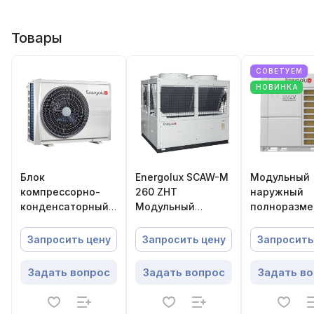
Товары
СОВЕТУЕМ
НОВИНКА
Блок
Energolux SCAW-M
Модульный
компрессорно-
260 ZHT
наружный
конденсаторный
Модульный
полноразм
Energolux
чиллер
блок SMZ V
SCCU24C1BF
Energolux
Запросить цену
Запросить цену
Запросить
SMZU350V5A
Задать вопрос
Задать вопрос
Задать в