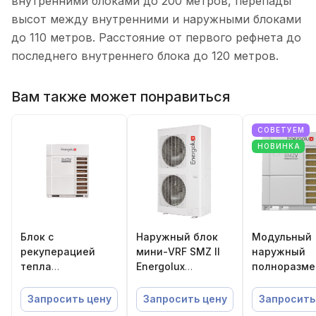
внутренними блоками до 200 метров, перепады
высот между внутренними и наружными блоками
до 110 метров. Расстояние от первого рефнета до
последнего внутреннего блока до 120 метров.
Вам также может понравиться
СОВЕТУЕМ
НОВИНКА
Блок с
Наружный блок
Модульный
рекуперацией
мини-VRF SMZ II
наружный
тепла
Energolux
полноразм
(трехтрубный)
SMZ1U54V2AI
блок SMZ V
SMZ IV Energolux
Energolux
Запросить цену
Запросить цену
Запросить
SMZUR215V4AI
SMZU335V5A