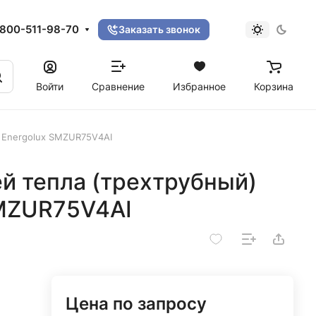
800-511-98-70
Заказать звонок
Войти
Сравнение
Избранное
Корзина
V Energolux SMZUR75V4AI
й тепла (трехтрубный)
SMZUR75V4AI
Цена по запросу