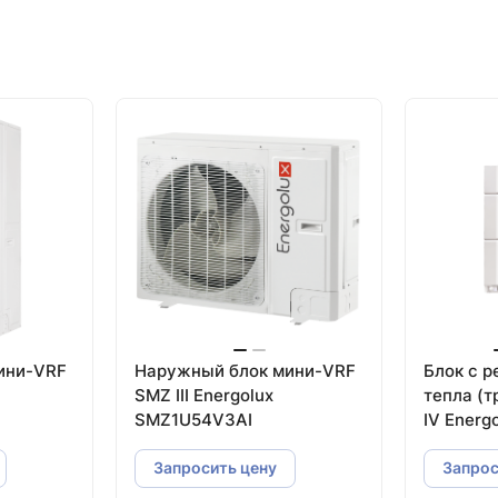
ини-VRF
Наружный блок мини-VRF
Блок с 
SMZ III Energolux
тепла (
SMZ1U54V3AI
IV Energ
SMZUR21
Запросить цену
Запрос