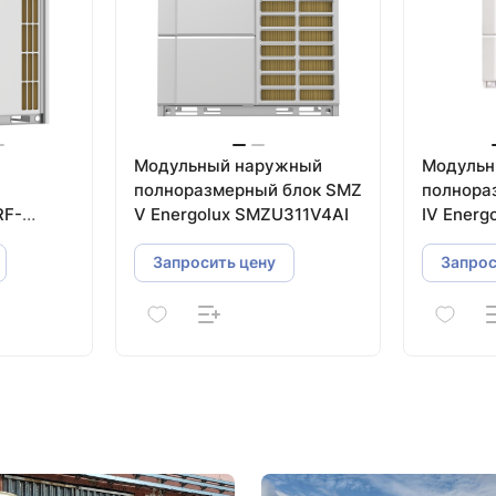
Модульный наружный
Модульн
полноразмерный блок SMZ
полнора
RF-
V Energolux SMZU311V4AI
IV Energ
Запросить цену
Запрос