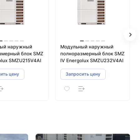
ый наружный
Модульный наружный
змерный блок SMZ
полноразмерный блок SMZ
olux SMZU215V4AI
IV Energolux SMZU232V4AI
ить цену
Запросить цену