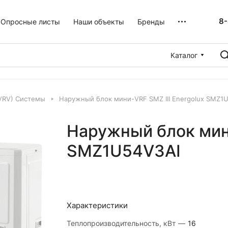
8-
Опросные листы
Наши объекты
Бренды
Каталог
VRV) Системы
Наружный блок мини-VRF SMZ III Energolux SMZ1
Наружный блок мини
SMZ1U54V3AI
Характеристики
Теплопроизводительность, кВт
—
16