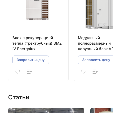
Блок с рекуперацией
Модульный
тепла (трехтрубный) SMZ
полноразмерный
IV Energolux
наружный блок V
SMZUR150V4AI
систем Energolux
SMZU232CEBI
Запросить цену
Запросить цену
Статьи