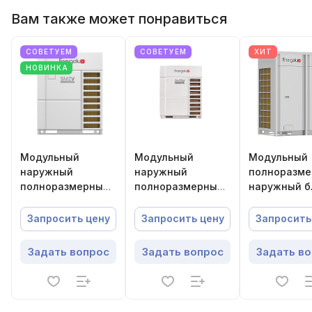
Вам также может понравиться
СОВЕТУЕМ
СОВЕТУЕМ
ХИТ
НОВИНКА
Модульный
Модульный
Модульный
наружный
наружный
полноразм
полноразмерный
полноразмерный
наружный б
блок SMZ V
блок SMZ IV
VRF-систем
Energolux
Energolux
Energolux
Запросить цену
Запросить цену
Запросить
SMZU150V5AI
SMZU232V4AI
SMZU135CEB
Задать вопрос
Задать вопрос
Задать в