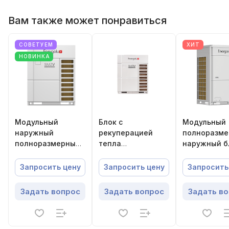
Вам также может понравиться
СОВЕТУЕМ
ХИТ
НОВИНКА
Модульный
Блок с
Модульный
наружный
рекуперацией
полноразм
полноразмерный
тепла
наружный б
блок SMZ V
(трехтрубный)
VRF-систем
Energolux
SMZ IV Energolux
Energolux
Запросить цену
Запросить цену
Запросить
SMZU135V5AI
SMZUR190V4AI
SMZU120CEB
Задать вопрос
Задать вопрос
Задать в