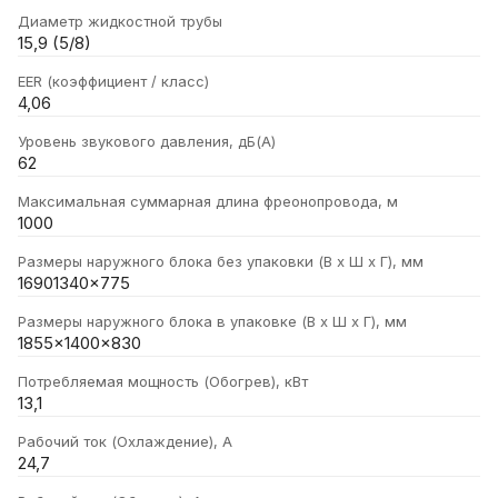
Диаметр жидкостной трубы
15,9 (5/8)
EER (коэффициент / класс)
4,06
Уровень звукового давления, дБ(А)
62
Максимальная суммарная длина фреонопровода, м
1000
Размеры наружного блока без упаковки (В х Ш х Г), мм
16901340x775
Размеры наружного блока в упаковке (В х Ш х Г), мм
1855x1400x830
Потребляемая мощность (Обогрев), кВт
13,1
Рабочий ток (Охлаждение), А
24,7