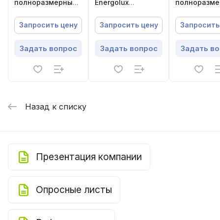
полноразмерный
Energolux
полноразм
блок SMZ V
SMZUi120V2AI
блок SMZ V
Energolux
Energolux
Запросить цену
Запросить цену
Запросить
SMZU255V5AI
SMZU175V5A
Задать вопрос
Задать вопрос
Задать в
Назад к списку
Презентация компании
Опросные листы