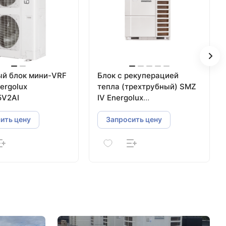
й блок мини-VRF
Блок с рекуперацией
nergolux
тепла (трехтрубный) SMZ
V2AI
IV Energolux
SMZUR190V4AI
ить цену
Запросить цену