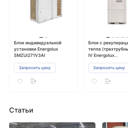
Блок индивидуальной
Блок с рекуперац
установки Energolux
тепла (трехтрубный)
SMZUi271V3AI
IV Energolux
SMZUR120V4AI
Запросить цену
Запросить цену
Статьи