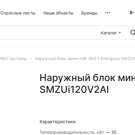
8-
Опросные листы
Наши объекты
Бренды
Каталог
VRV) Системы
Наружный блок мини-VRF SMZ II Energolux SMZUi
Наружный блок мини
SMZUi120V2AI
Характеристики
Теплопроизводительность, кВт
—
35