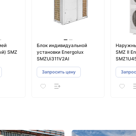
ией
Блок индивидуальной
Наружны
 SMZ
установки Energolux
SMZ II E
SMZUi311V2AI
SMZ1U45
Запросить цену
Запрос