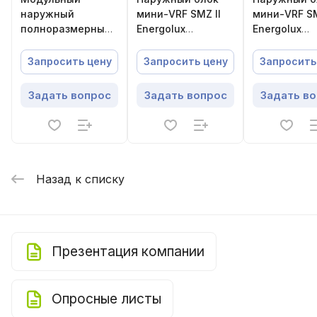
наружный
мини-VRF SMZ II
мини-VRF SM
полноразмерный
Energolux
Energolux
блок SMZ V
SMZ3U45V2AI
SMZUi120V2
Energolux
Запросить цену
Запросить цену
Запросить
SMZU335V5AI
Задать вопрос
Задать вопрос
Задать в
Назад к списку
Презентация компании
Опросные листы