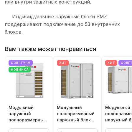
или внутри защитных конструкций.
Индивидуальные наружные блоки SMZ
поддерживают подключение до 53 внутренних
блоков.
Вам также может понравиться
СОВЕТУЕМ
ХИТ
ХИТ
СОВЕ
НОВИНКА
Модульный
Модульный
Модульный
наружный
полноразмерный
полноразм
полноразмерный
наружный блок
наружный б
блок SMZ V
VRF-систем
VRF-систем