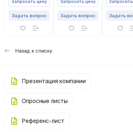
Energolux
Energolux
Energolux
Запросить цену
Запросить цену
Запросить
SMZU175V5AI
SMZU135CEBI
SMZU311CEB
Задать вопрос
Задать вопрос
Задать в
Назад к списку
Презентация компании
Опросные листы
Референс-лист