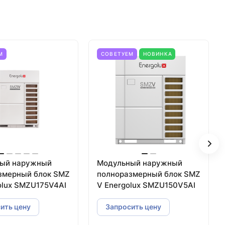
М
СОВЕТУЕМ
НОВИНКА
ый наружный
Модульный наружный
змерный блок SMZ
полноразмерный блок SMZ
olux SMZU175V4AI
V Energolux SMZU150V5AI
ить цену
Запросить цену