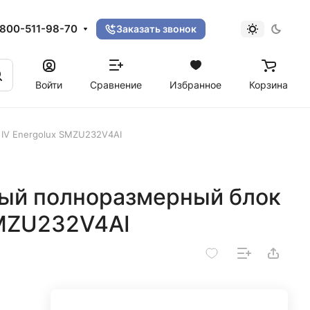
800-511-98-70
Заказать звонок
Войти
Сравнение
Избранное
Корзина
IV Energolux SMZU232V4AI
ый полноразмерный блок
SMZU232V4AI