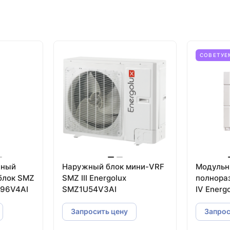
СОВЕТУЕ
жный
Наружный блок мини-VRF
Модульн
блок SMZ
SMZ III Energolux
полнора
U96V4AI
SMZ1U54V3AI
IV Energ
Запросить цену
Запрос