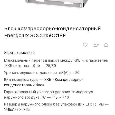
Блок компрессорно-конденсаторный
Energolux SCCU150C1BF
Характеристики
Максимальный перепад высот между ККБ и испарителем
(ККБ ниже-выше), м
—
25/30
Уровень звукового давления, дБ(А)
—
70
Вид номенклатуры
—
ККБ - Компрессорно-
конденсаторный блок
Гарантированный диапазон рабочих температур
наружного воздуха, °С
—
+18 ~ +46
Размеры наружного блока без упаковки (В х Ш х Г), мм
—
1615х1250×765