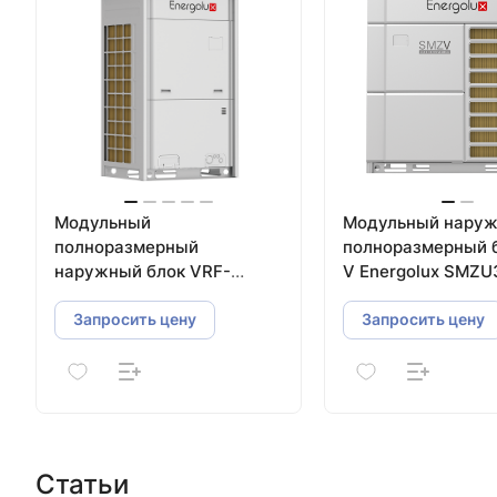
Модульный
Модульный нару
полноразмерный
полноразмерный 
наружный блок VRF-
V Energolux SMZU
систем Energolux
SMZU96CEBI
Запросить цену
Запросить цену
Статьи