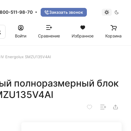
800-511-98-70
Заказать звонок
Войти
Сравнение
Избранное
Корзина
IV Energolux SMZU135V4AI
ый полноразмерный блок
SMZU135V4AI