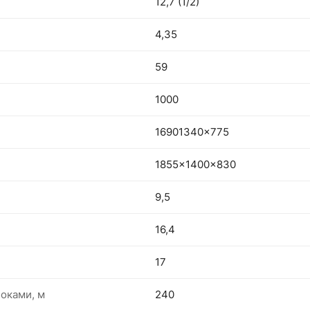
12,7 (1/2)
4,35
59
1000
16901340x775
1855x1400x830
9,5
16,4
17
оками, м
240