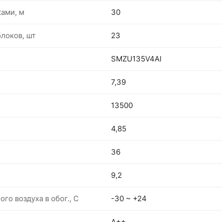
ами, м
30
локов, шт
23
SMZU135V4AI
7,39
13500
4,85
36
9,2
о воздуха в обог., С
-30 ~ +24
A++