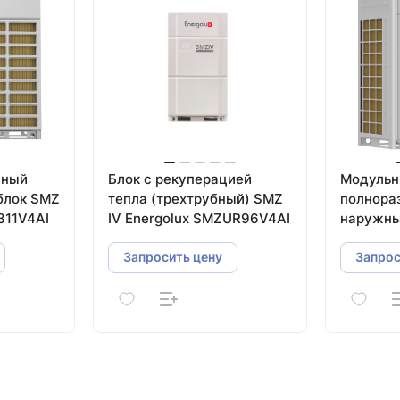
жный
Блок с рекуперацией
Модуль
блок SMZ
тепла (трехтрубный) SMZ
полнора
311V4AI
IV Energolux SMZUR96V4AI
наружны
систем E
SMZU175
Запросить цену
Запрос