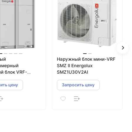
ный
Наружный блок мини-VRF
змерный
SMZ II Energolux
й блок VRF-
SMZ1U30V2AI
nergolux
CEBI
ить цену
Запросить цену