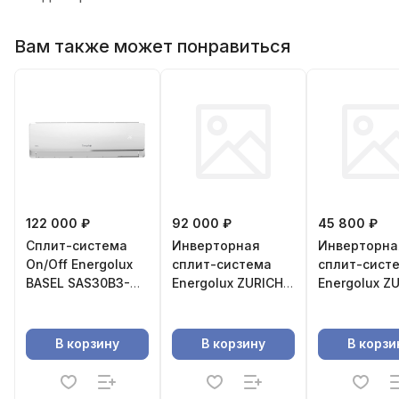
Вам также может понравиться
122 000 ₽
92 000 ₽
45 800 ₽
Сплит-система
Инверторная
Инверторна
On/Off Energolux
сплит-система
сплит-сист
BASEL SAS30B3-
Energolux ZURICH
Energolux Z
A/SAU30B3-A-
SAS18Z5-
SAS07Z5-
WS30
AI/SAU18Z5-AI
AI/SAU07Z5-
В корзину
В корзину
В корзи