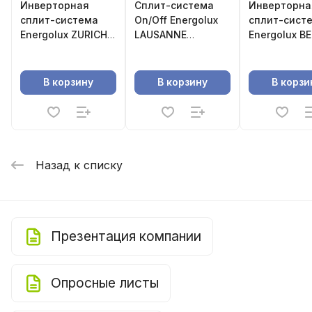
Инверторная
Сплит-система
Инверторна
сплит-система
On/Off Energolux
сплит-сист
Energolux ZURICH
LAUSANNE
Energolux B
SAS09Z5-
SAS24L4-
SAS09BN1-
AI/SAU09Z5-AI
A/SAU24L4-A-
AI/SAU09BN1
WS40
В корзину
В корзину
В корзи
Назад к списку
Презентация компании
Опросные листы