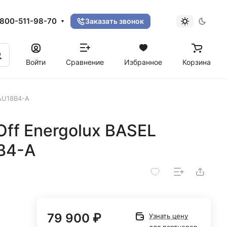
800-511-98-70
Заказать звонок
Войти
Сравнение
Избранное
Корзина
SAU18B4-A
ff Energolux BASEL
B4-A
79 900 ₽
Узнать цену