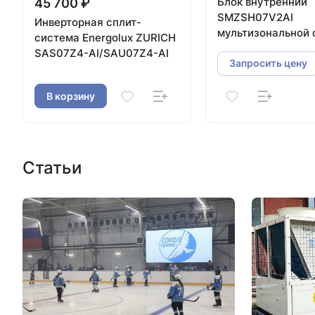
Блок внутренний
45 700 ₽
SMZSH07V2AI
Инверторная сплит-
мультизональной 
система Energolux ZURICH
канального типа, 
SAS07Z4-AI/SAU07Z4-AI
Запросить цену
В корзину
Статьи