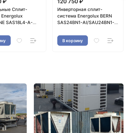
0 ₽
120 750 ₽
ьные Сплит-
Инверторная сплит-
x
система Energolux BERN
E SAS18L4-A-
SAS24BN1-AI/SAU24BN1-
8L4-A-LT-WS30
AI
ину
В корзину