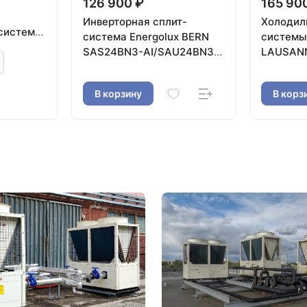
126 900 ₽
165 90
Инверторная сплит-
Холодил
системы,
система Energolux BERN
системы Energolu
Energolux
SAS24BN3-AI/SAU24BN3-
LAUSANN
AI-LE
LT/SAU1
В корзину
В корз