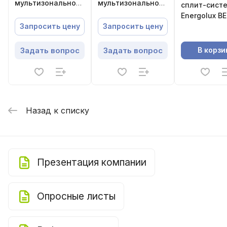
мультизональной
мультизональной
сплит-сист
системы,напольно-
системы,напольно-
Energolux B
потолочного
потолочного
SAS18BN1-
Запросить цену
Запросить цену
типа,Energolux
типа,Energolux
AI/SAU18BN1
Задать вопрос
Задать вопрос
В корзи
Назад к списку
Презентация компании
Опросные листы