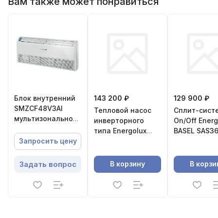
Вам также может понравиться
Блок внутренний
143 200 ₽
129 900 ₽
SMZCF48V3AI
Тепловой насос
Сплит-сист
мультизональной
инверторного
On/Off Energ
системы,напольно-
типа Energolux
BASEL SAS36
потолочного
Lugano PRO Line
SAU36B4-A
Запросить цену
типа,Energolux
SAS18DL2-AI /
SAU18DL2-AI
Задать вопрос
В корзину
В корзи