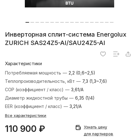
Инверторная сплит-система Energolux
ZURICH SAS24Z5-AI/SAU24Z5-AI
Характеристики
Потребляемая мощность
—
2,2 (0,6~2,5)
Теплопроизводительность, кВт
—
7,3 (1,3~7,6)
COP (коэффициент / класс)
—
3,61/A
Диаметр жидкостной трубы
—
6,35 (1/4)
EER (коэффициент / класс)
—
3,21/A
Все характеристики
110 900 ₽
Узнать цену
для партнеров