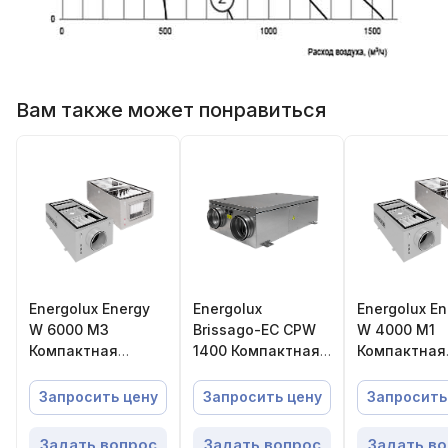
Вам также может понравиться
Energolux Energy
Energolux
Energolux En
W 6000 M3
Brissago-EC CPW
W 4000 M1
Компактная
1400 Компактная
Компактная
приточная
приточно-
приточная
установка
вытяжная
установка
Запросить цену
Запросить цену
Запросить
установка с
пластинчатым
Задать вопрос
Задать вопрос
Задать в