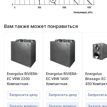
Вам также может понравиться
Energolux RIVIERA-
Energolux RIVIERA-
Energolux
EC VRW 2200
EC VRW 1400
Brissago-EC
Компактная
Компактная
450 Компак
приточно-
приточно-
приточно-
вытяжная
вытяжная
вытяжная
Запросить цену
Запросить цену
Запросить
установка с
установка с
установка с
роторным
роторным
пластинчат
Задать вопрос
Задать вопрос
Задать в