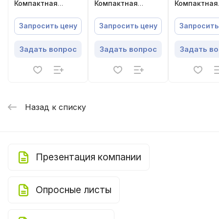
Компактная
Компактная
Компактная
приточно-
приточно-
приточно-
вытяжная
вытяжная
вытяжная
Запросить цену
Запросить цену
Запросить
установка с
установка с
установка с
пластинчатым
пластинчатым
пластинчат
Задать вопрос
Задать вопрос
Задать в
рекуператором
рекуператором
рекуперато
Назад к списку
Презентация компании
Опросные листы