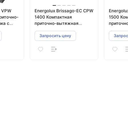
o VPW
Energolux Brissago-EC CPW
Energolu
риточно-
1400 Компактная
1500 Ко
ка с
приточно-вытяжная
приточн
установка с пластинчатым
установ
рекуператором
рекупер
Запросить цену
Запрос