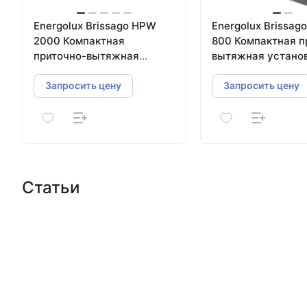
Energolux Brissago HPW
Energolux Brissag
2000 Компактная
800 Компактная п
приточно-вытяжная
вытяжная установ
установка с пластинчатым
пластинчатым
рекуператором
рекуператором
Запросить цену
Запросить цену
Статьи