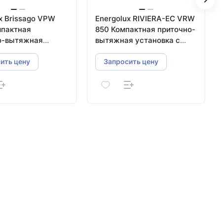
x Brissago VPW
Energolux RIVIERA-EC VRW
мпактная
850 Компактная приточно-
о-вытяжная
вытяжная установка с
ка с пластинчатым
роторным регенератором
атором
ить цену
Запросить цену