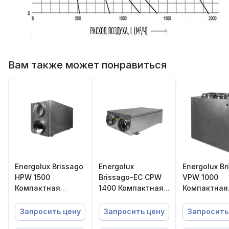
Вам также может понравиться
Energolux Brissago
Energolux
Energolux Br
HPW 1500
Brissago-EC CPW
VPW 1000
Компактная
1400 Компактная
Компактная
приточно-
приточно-
приточно-
вытяжная
вытяжная
вытяжная
Запросить цену
Запросить цену
Запросить
установка с
установка с
установка с