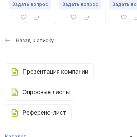
пластинчатым
пластинчатым
пластинчат
Задать вопрос
Задать вопрос
Задать в
рекуператором
рекуператором
рекуперато
Назад к списку
Презентация компании
Опросные листы
Референс-лист
Каталог