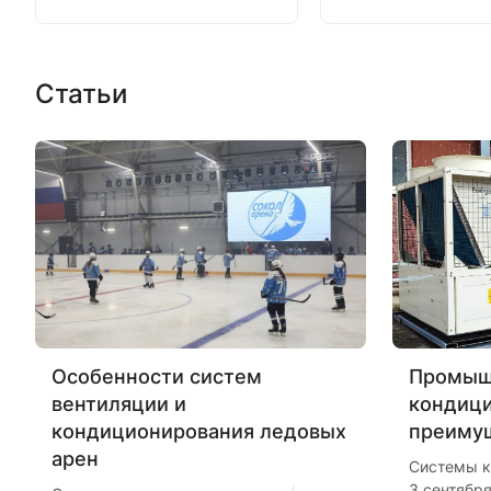
Статьи
Особенности систем
Промыш
вентиляции и
кондиц
кондиционирования ледовых
преиму
арен
Системы к
3 сентябр