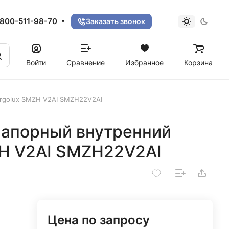
800-511-98-70
Заказать звонок
Войти
Сравнение
Избранное
Корзина
rgolux SMZH V2AI SMZH22V2AI
апорный внутренний
ZH V2AI SMZH22V2AI
Цена по запросу