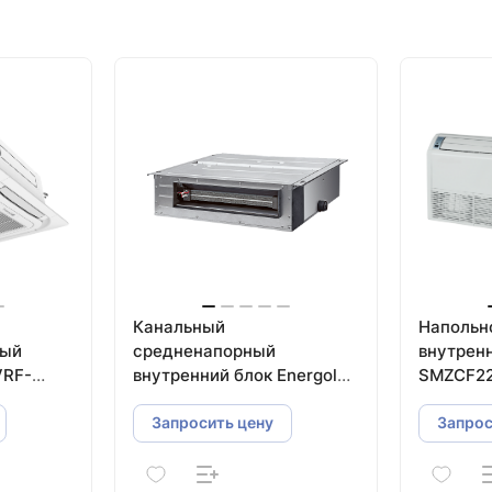
Канальный
Напольн
ный
средненапорный
внутренн
VRF-
внутренний блок Energolux
SMZCF22
SMZD48V3AI
Запросить цену
Запрос