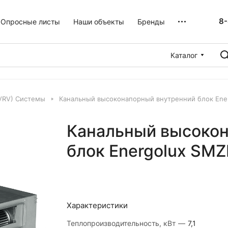
8-
Опросные листы
Наши объекты
Бренды
Каталог
VRV) Системы
Канальный высоконапорный внутренний блок Ene
Канальный высокон
блок Energolux SM
Характеристики
Теплопроизводительность, кВт
—
7,1