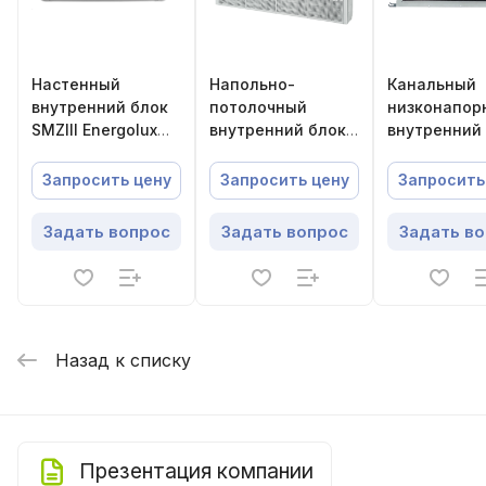
Настенный
Напольно-
Канальный
внутренний блок
потолочный
низконапор
SMZIII Energolux
внутренний блок
внутренний
SMZS07V3AI
Energolux
Energolux
SMZCF31V2AI
SMZDS18V2A
Запросить цену
Запросить цену
Запросить
Задать вопрос
Задать вопрос
Задать в
Назад к списку
Презентация компании