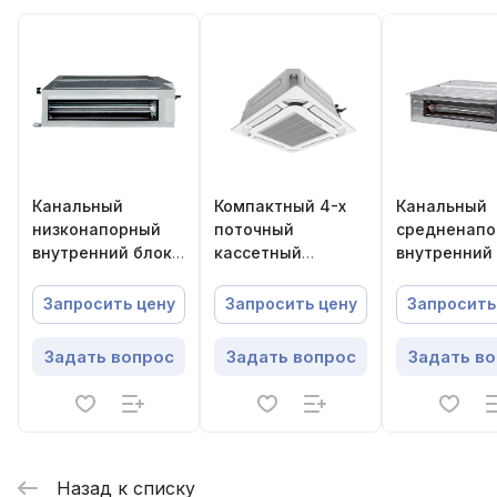
Канальный
Компактный 4-х
Канальный
низконапорный
поточный
средненап
внутренний блок
кассетный
внутренний
Energolux
внутренний блок
Energolux
SMZDS09V2AI
VRF-систем
SMZD36V3AI
Запросить цену
Запросить цену
Запросить
Energolux
SMZCC09V3AI
Задать вопрос
Задать вопрос
Задать в
Назад к списку