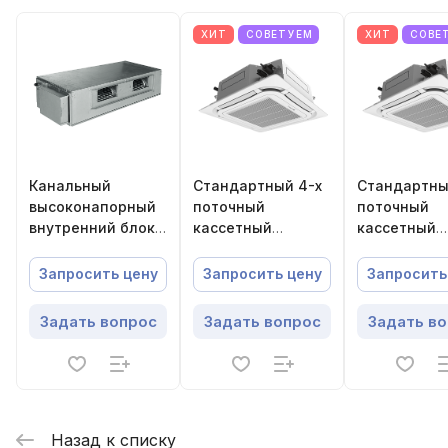
ХИТ
СОВЕТУЕМ
ХИТ
СОВЕ
Канальный
Стандартный 4-х
Стандартны
высоконапорный
поточный
поточный
внутренний блок
кассетный
кассетный
Energolux SMZH
внутренний блок
внутренний
V2AI SMZH27V2AI
VRF-систем
VRF-систем
Запросить цену
Запросить цену
Запросить
Energolux
Energolux
SMZC43V3AI
SMZC21V3AI
Задать вопрос
Задать вопрос
Задать в
Назад к списку