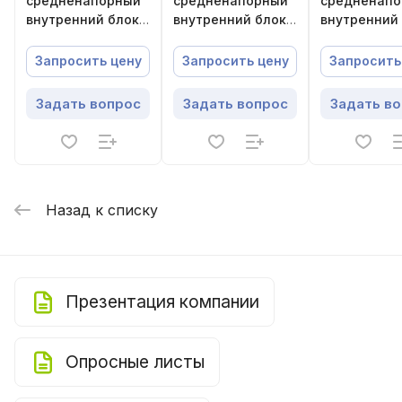
средненапорный
средненапорный
средненап
внутренний блок
внутренний блок
внутренний
Energolux
Energolux
Energolux
SMZD07V3AI
SMZD42V3AI
SMZD31V3AI
Запросить цену
Запросить цену
Запросить
Задать вопрос
Задать вопрос
Задать в
Назад к списку
Презентация компании
Опросные листы