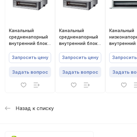
Канальный
Канальный
Канальный
средненапорный
средненапорный
низконапор
внутренний блок
внутренний блок
внутренний
Energolux
Energolux
Energolux
SMZD31V2AI
SMZD18V2AI
SMZDS12V2A
Запросить цену
Запросить цену
Запросить
Задать вопрос
Задать вопрос
Задать в
Назад к списку