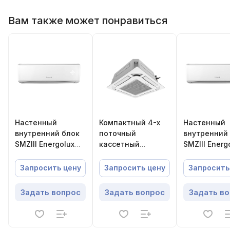
Вам также может понравиться
Настенный
Компактный 4-х
Настенный
внутренний блок
поточный
внутренний
SMZIII Energolux
кассетный
SMZIII Energ
SMZS28V3AI
внутренний блок
SMZS18V3AI
VRF-систем
Запросить цену
Запросить цену
Запросить
Energolux
SMZCC12V3AI
Задать вопрос
Задать вопрос
Задать в