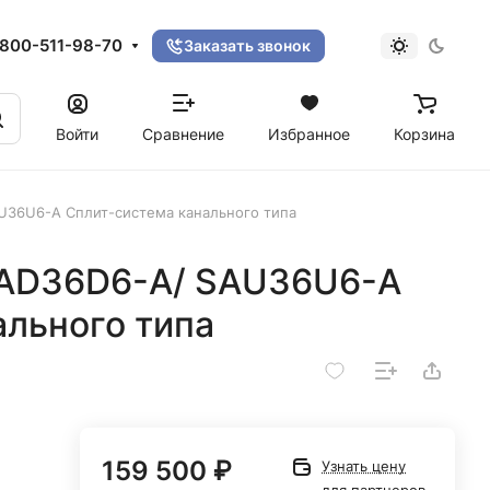
800-511-98-70
Заказать звонок
Войти
Сравнение
Избранное
Корзина
U36U6-A Сплит-система канального типа
SAD36D6-A/ SAU36U6-A
ального типа
159 500 ₽
Узнать цену