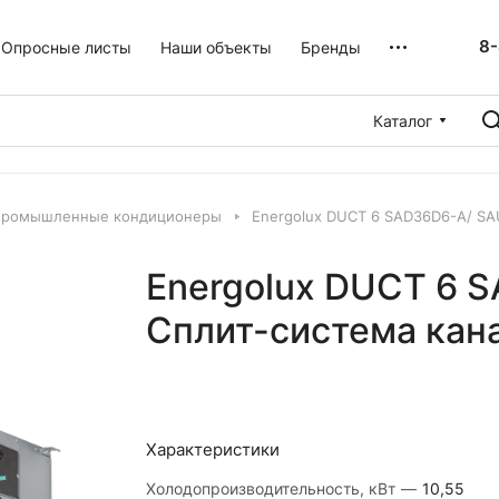
8-
Опросные листы
Наши объекты
Бренды
Каталог
промышленные кондиционеры
Energolux DUCT 6 SAD36D6-A/ SA
Energolux DUCT 6 
Сплит-система кан
Характеристики
Холодопроизводительность, кВт
—
10,55