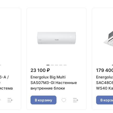
23 100 ₽
179 40
6-A /
Energolux Big Multi
Energolu
0
SAS07M3-GI Настенные
SAC48C6
истема
внутренние блоки
WS40 Ка
система
В корзину
В корз