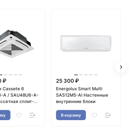
0 ₽
25 300 ₽
x Cassete 6
Energolux Smart Multi
-A / SAU48U6-A-
SAS12M5-AI Настенные
ссетная сплит-
внутренние блоки
ину
В корзину