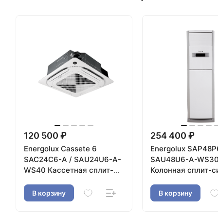
120 500 ₽
254 400 ₽
Energolux Cassete 6
Energolux SAP48P
SAC24C6-A / SAU24U6-A-
SAU48U6-A-WS3
WS40 Кассетная сплит-
Колонная сплит-с
система
В корзину
В корзину