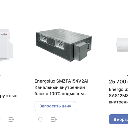
Energolux SMZFA154V2AI
25 700
Канальный внутренний
Energolu
блок с 100% подмесом
аружные
SAS12M3
свежего воздуха
внутрен
Запросить цену
В корз