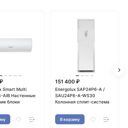
 ₽
151 400 ₽
x Smart Multi
Energolux SAP24P6-A /
-AIB Настенные
SAU24P6-A-WS30
ние блоки
Колонная сплит-система
ину
В корзину