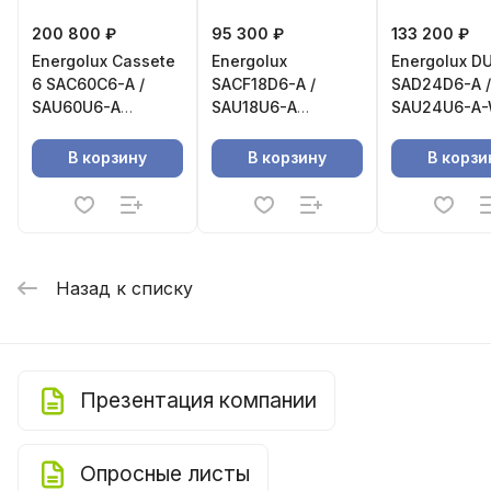
200 800 ₽
95 300 ₽
133 200 ₽
Energolux Cassete
Energolux
Energolux D
6 SAС60С6-A /
SAСF18D6-A /
SAD24D6-A /
SAU60U6-A
SAU18U6-A
SAU24U6-A
Кассетная сплит-
Напольно-
Сплит-сист
система
потолочная
канального 
В корзину
В корзину
В корзи
сплит-система
Назад к списку
Презентация компании
Опросные листы