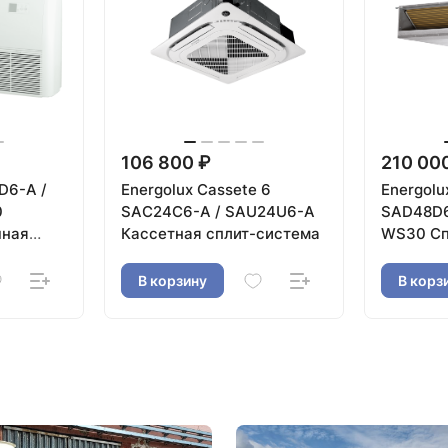
106 800 ₽
210 00
D6-A /
Energolux Cassete 6
Energolu
0
SAС24С6-A / SAU24U6-A
SAD48D6
чная
Кассетная сплит-система
WS30 Сп
канально
В корзину
В корз