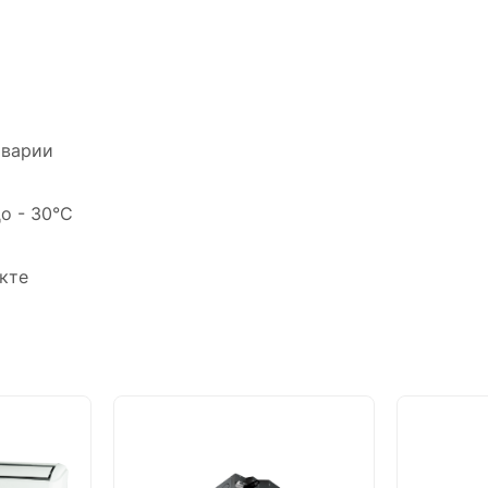
аварии
о - 30°C
кте