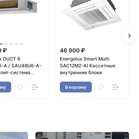
0 ₽
46 900 ₽
x DUCT 6
Energolux Smart Multi
-A / SAU48U6-A-
SAC12M2-AI Кассетные
лит-система
внутренние блоки
го типа
ину
В корзину