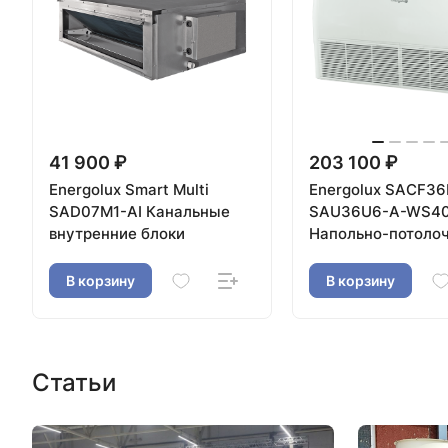
41 900 ₽
203 100 ₽
Energolux Smart Multi
Energolux SAСF36
SAD07M1-AI Канальные
SAU36U6-A-WS4
внутренние блоки
Напольно-потоло
сплит-система
В корзину
В корзину
Статьи