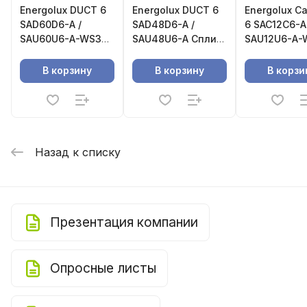
Energolux DUCT 6
Energolux DUCT 6
Energolux C
SAD60D6-A /
SAD48D6-A /
6 SAC12C6-A
SAU60U6-A-WS30
SAU48U6-A Сплит-
SAU12U6-A-
Сплит-система
система
Кассетная с
канального типа
канального типа
система
В корзину
В корзину
В корзи
Назад к списку
Презентация компании
Опросные листы