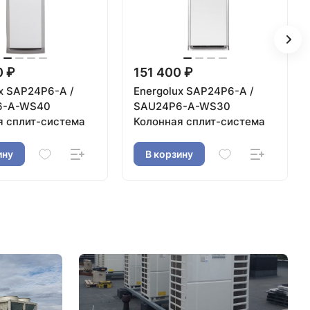
0 ₽
151 400 ₽
x SAP24P6-A /
Energolux SAP24P6-A /
6-A-WS40
SAU24P6-A-WS30
я сплит-система
Колонная сплит-система
ину
В корзину