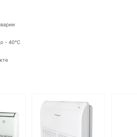
аварии
о - 40°C
кте