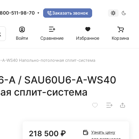
800-511-98-70
Заказать звонок
Войти
Сравнение
Избранное
Корзина
6-A-WS40 Напольно-потолочная сплит-система
D6-A / SAU60U6-A-WS40
ая сплит-система
218 500 ₽
Узнать цену