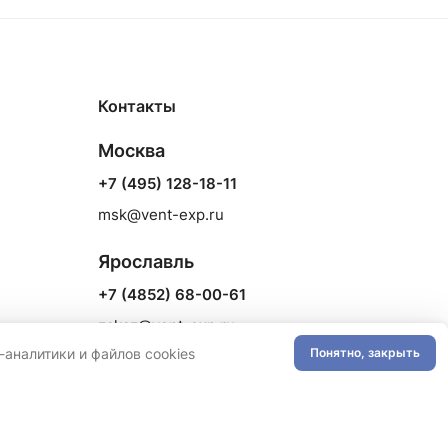
Контакты
Москва
+7 (495) 128-18-11
msk@vent-exp.ru
Ярославль
+7 (4852) 68-00-61
zakaz@vent-exp.ru
аналитики и файлов cookies
Понятно, закрыть
Череповец
+7 (920) 123-68-58
zakaz35@vent-exp.ru