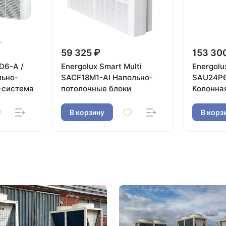
59 325 ₽
153 30
D6-A /
Energolux Smart Multi
Energolu
ьно-
SACF18M1-AI Напольно-
SAU24P
-система
потолочные блоки
Колонна
В корзину
В корз