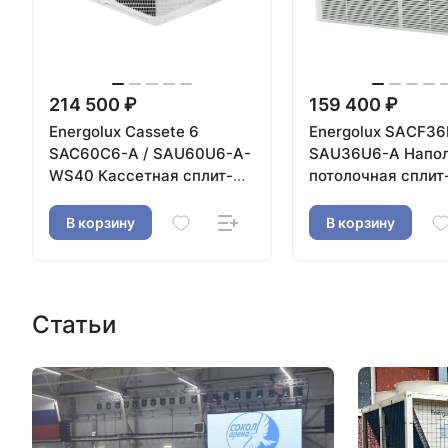
214 500 ₽
159 400 ₽
Energolux Cassete 6
Energolux SAСF36
SAC60C6-A / SAU60U6-A-
SAU36U6-A Напол
WS40 Кассетная сплит-
потолочная сплит
система
В корзину
В корзину
Статьи