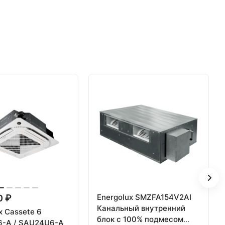
Energolux SMZFA154V2AI
0 ₽
Канальный внутренний
x Cassete 6
блок с 100% подмесом
-A / SAU24U6-A