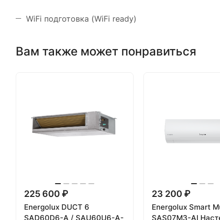
WiFi подготовка (WiFi ready)
Вам также может понравиться
225 600 ₽
23 200 ₽
Energolux DUCT 6
Energolux Smart Mu
SAD60D6-A / SAU60U6-A-
SAS07M3-AI Наст