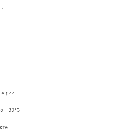
 ,
аварии
о - 30°C
кте