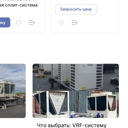
свежего воздуха
ая сплит-система
Запросить цену
ину
Что выбрать: VRF-систему