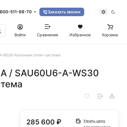
800-511-98-70
Заказать звонок
Войти
Сравнение
Избранное
Корзина
A-WS30 Колонная сплит-система
-A / SAU60U6-A-WS30
стема
285 600 ₽
Узнать цену