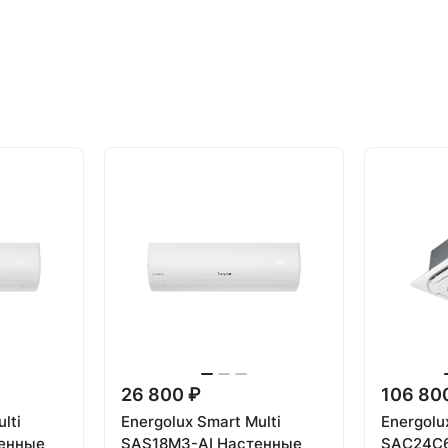
26 800 ₽
106 80
lti
Energolux Smart Multi
Energolu
енные
SAS18M3-AI Настенные
SAС24С6