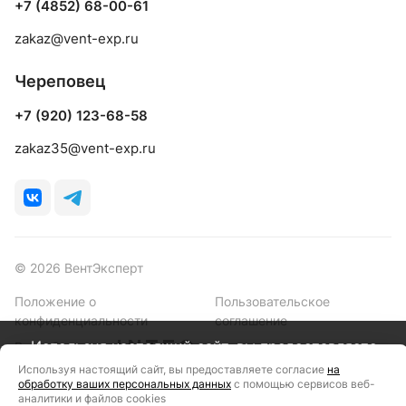
+7 (4852) 68-00-61
zakaz@vent-exp.ru
Череповец
+7 (920) 123-68-58
zakaz35@vent-exp.ru
© 2026 ВентЭксперт
Положение о
Пользовательское
конфиденциальности
соглашение
Используя настоящий сайт, вы предоставляете
Разработано в
согласие на обработку ваших персональных данных
Используя настоящий сайт, вы предоставляете согласие
на
обработку ваших персональных данных
с помощью сервисов веб-
с помощью сервисов веб-аналитики и файлов
аналитики и файлов cookies