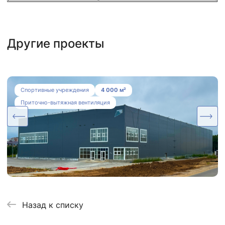
Другие проекты
Система вентиляции, дымоудаления и
Спортивные учреждения
4 000 м²
осушения для Ледовой Арены
Приточно-вытяжная вентиляция
Назад к списку