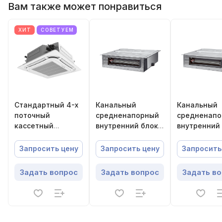
Вам также может понравиться
ХИТ
СОВЕТУЕМ
Стандартный 4-х
Канальный
Канальный
поточный
средненапорный
средненап
кассетный
внутренний блок
внутренний
внутренний блок
Energolux
Energolux
VRF-систем
SMZD16V3AI
SMZD07V2AI
Запросить цену
Запросить цену
Запросить
Energolux
SMZC48V3AI
Задать вопрос
Задать вопрос
Задать в