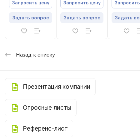
вытяжная
приточная
приточная
Запросить цену
Запросить цену
Запросить
установка с
установка
установка
роторным
Задать вопрос
Задать вопрос
Задать в
регенератором
Назад к списку
Презентация компании
Опросные листы
Референс-лист