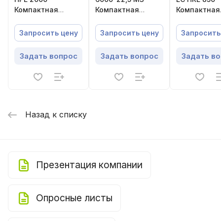
Компактная
Компактная
Компактная
приточно-
приточная
приточно-
вытяжная
установка
вытяжная
Запросить цену
Запросить цену
Запросить
установка с
установка с
пластинчатым
роторным
Задать вопрос
Задать вопрос
Задать в
рекуператором
регенерато
Назад к списку
Презентация компании
Опросные листы