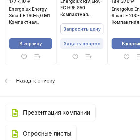
177 410 ₽
Energolux RIVIERA-
184 370 ₽
EC HRE 850
Energolux Energy
Energolux En
Компактная
Smart E 160-5,0 M1
Smart E 200-
приточно-
Компактная
Компактная
вытяжная
приточная
приточная
Запросить цену
установка с
установка
установка
роторным
Задать вопрос
В корзину
В корзи
регенератором
Назад к списку
Презентация компании
Опросные листы