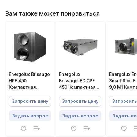
Вам также может понравиться
Energolux Brissago
Energolux
Energolux En
HPE 450
Brissago-EC CPE
Smart Slim E
Компактная
450 Компактная
9,0 M1 Комп
приточно-
приточно-
приточная
вытяжная
вытяжная
установка
Запросить цену
Запросить цену
Запросить
установка с
установка с
пластинчатым
пластинчатым
Задать вопрос
Задать вопрос
Задать в
рекуператором
рекуператором