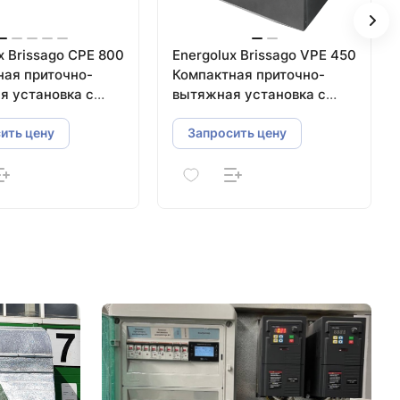
x Brissago CPE 800
Energolux Brissago VPE 450
ная приточно-
Компактная приточно-
я установка с
вытяжная установка с
чатым
пластинчатым
атором
рекуператором
ить цену
Запросить цену