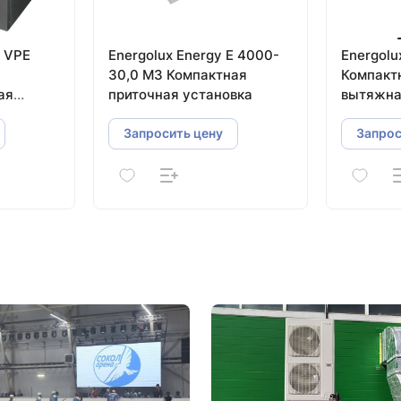
o VPE
Energolux Energy E 4000-
Energolu
30,0 M3 Компактная
Компакт
ая
приточная установка
вытяжна
тинчатым
пластин
рекупер
Запросить цену
Запрос