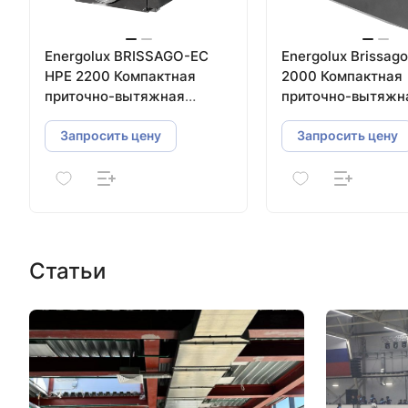
Energolux BRISSAGO-EC
Energolux Brissag
HPE 2200 Компактная
2000 Компактная
приточно-вытяжная
приточно-вытяжн
установка с пластинчатым
установка с плас
рекуператором
рекуператором
Запросить цену
Запросить цену
Статьи