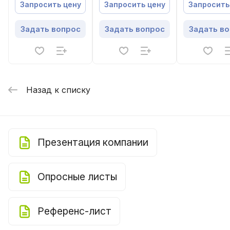
установка
установка
вытяжная
Запросить цену
Запросить цену
Запросить
установка с
пластинчат
Задать вопрос
Задать вопрос
Задать в
рекуперато
Назад к списку
Презентация компании
Опросные листы
Референс-лист